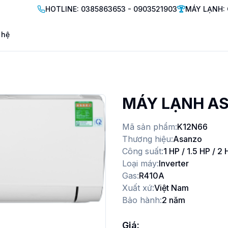
HOTLINE: 0385863653 - 0903521903
MÁY LẠNH: 
 hệ
MÁY LẠNH AS
Mã sản phẩm:
K12N66
Thương hiệu:
Asanzo
Công suất:
1 HP / 1.5 HP / 2 
Loại máy:
Inverter
Gas:
R410A
Xuất xứ:
Việt Nam
Bảo hành:
2 năm
Giá: