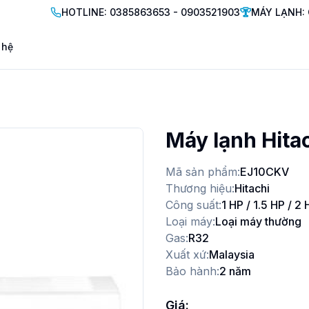
HOTLINE: 0385863653 - 0903521903
MÁY LẠNH: 
 hệ
Máy lạnh Hita
Mã sản phẩm:
EJ10CKV
Thương hiệu:
Hitachi
Công suất:
1 HP / 1.5 HP / 2 
Loại máy:
Loại máy thường
Gas:
R32
Xuất xứ:
Malaysia
Bảo hành:
2 năm
Giá: