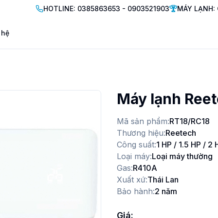
HOTLINE: 0385863653 - 0903521903
MÁY LẠNH: 
 hệ
Máy lạnh Ree
Mã sản phẩm:
RT18/RC18
Thương hiệu:
Reetech
Công suất:
1 HP / 1.5 HP / 2 
Loại máy:
Loại máy thường
Gas:
R410A
Xuất xứ:
Thái Lan
Bảo hành:
2 năm
Giá: